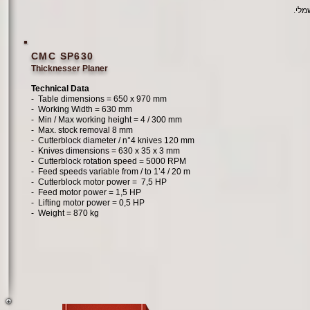
מלי.
CMC SP630
Thicknesser Planer
Technical Data
- Table dimensions =
650 x 970 mm
- Working Width =
630 mm
- Min / Max working height =
4 / 300 mm
- Max. stock removal
8 mm
- Cutterblock diameter / n°4 knives
120 mm
- Knives dimensions =
630 x 35 x 3 mm
- Cutterblock rotation speed = 5000 RPM
- Feed speeds variable from / to 1’4 / 20 m
- Cutterblock motor power =
7,5 HP
- Feed motor power =
1,5 HP
- Lifting motor power =
0,5 HP
- Weight =
870 kg