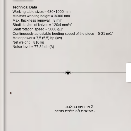
Technical Data
Working table sizes = 630×1000
mm
Min/max working height = 3/300
mm
Max. thickness removal = 8
mm
Shaft dia./no. of knives = 120/4
mm/n°
Shaft rotation speed = 5000
g/1′
Continuously adjustable feeding speed of the piece = 5-21
m/1′
Motor power = 7,5 (5,5)
hp (kw)
Net weight = 810
kg
Noise level = 77-84
db (A)
- 2 מהירויות בהולכה.
- אפשרות ל-2 רולרים בשולחן.