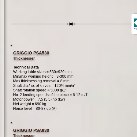
GRIGGIO PSA530
Thicknesser
Technical Data
Working table sizes = 530×920
mm
Min/max working height = 3-300
mm
Max thicknessing removal = 8
mm
Shaft dia./no. of knives = 120/4
mm/n°
Shaft rotation speed = 5000
g/1′
No. 2 feeding speeds of the piece = 6-12
m/1′
Motor power = 7,5 (5,5)
hp (kw)
Net weight = 690
kg
Noise level = 80-87
db (A)
GRIGGIO PSA630
Thicknesser